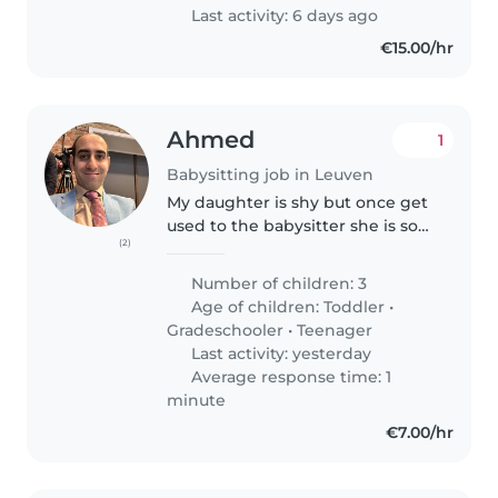
Last activity: 6 days ago
€15.00/hr
Ahmed
1
Babysitting job in Leuven
My daughter is shy but once get
used to the babysitter she is so
(2)
friendly and joyful
Number of children: 3
Age of children:
Toddler
•
Gradeschooler
•
Teenager
Last activity: yesterday
Average response time: 1
minute
€7.00/hr