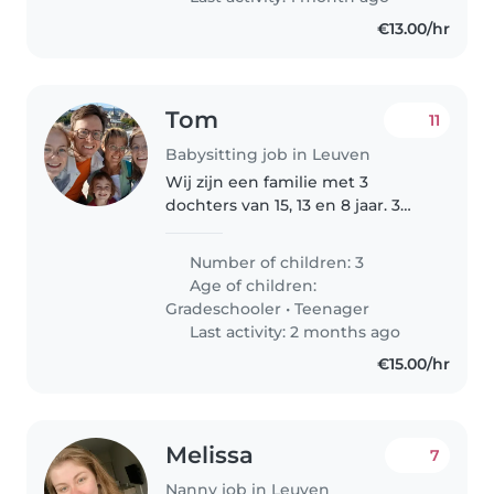
veilige omgeving, en we hopen..
€13.00/hr
Tom
11
Babysitting job in Leuven
Wij zijn een familie met 3
dochters van 15, 13 en 8 jaar. 3
heel lieve en fijne kinderen. Voor
onze jongste dochter zoeken we
Number of children: 3
iemand om haar op te vangen
Age of children:
na school tot aan het
Gradeschooler
•
Teenager
avondeten...
Last activity: 2 months ago
€15.00/hr
Melissa
7
Nanny job in Leuven