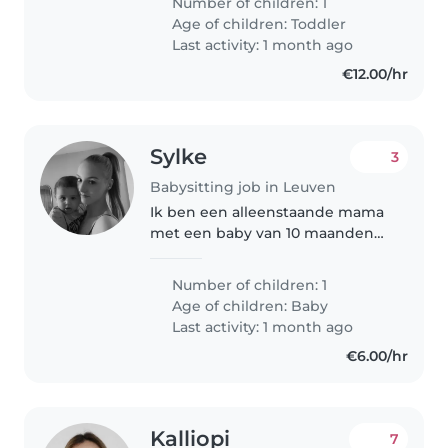
Number of children: 1
kleuter is erg spraakzaam en
Age of children:
Toddler
graag bezig. We zoeken iemand
Last activity: 1 month ago
die graag met kinderen..
€12.00/hr
Sylke
3
Babysitting job in Leuven
Ik ben een alleenstaande mama
met een baby van 10 maanden
(30 juli 2025). Hij is super
zelfstandig om zich bezig te
Number of children: 1
kunnen houden. In de nacht
Age of children:
Baby
word hij 1 keer wakker om een
Last activity: 1 month ago
flesje..
€6.00/hr
Kalliopi
7