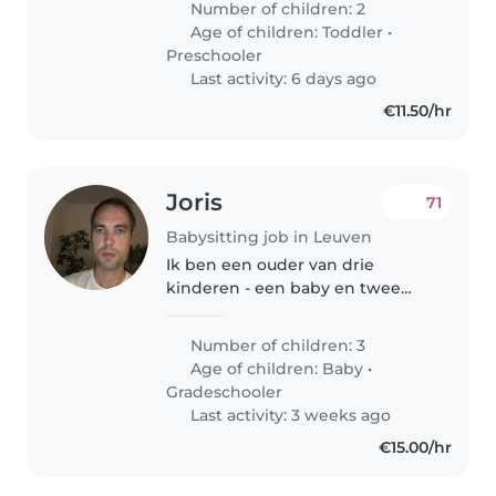
Number of children: 2
iemand die af en toe kan komen
Age of children:
Toddler
•
babysitten.
Preschooler
Last activity: 6 days ago
€11.50/hr
Joris
71
Babysitting job in Leuven
Ik ben een ouder van drie
kinderen - een baby en twee
schoolgaande kinderen. Ze zijn
erg creatief, grappig en
Number of children: 3
onafhankelijk. We zoeken een
Age of children:
Baby
•
betrouwbare babysitter die hen
Gradeschooler
kan opvangen..
Last activity: 3 weeks ago
€15.00/hr