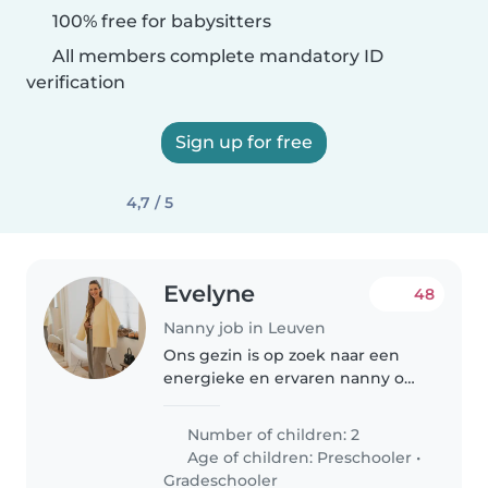
100% free for babysitters
All members complete mandatory ID
verification
Sign up for free
4,7 / 5
Evelyne
48
Nanny job in Leuven
Ons gezin is op zoek naar een
energieke en ervaren nanny om
zorg te dragen voor onze twee
kinderen: een peuter van 2 jaar
Number of children: 2
en een kleuter van 6 jaar . We
Age of children:
Preschooler
•
zijn op zoek naar iemand die..
Gradeschooler