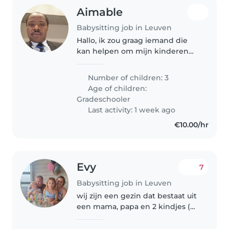
Aimable
Babysitting job in Leuven
Hallo, ik zou graag iemand die
kan helpen om mijn kinderen
op de bus brengen. Die persoon
moet gewoon op de bushalte
Number of children: 3
met mijn kinderen opwachten
Age of children:
Gradeschooler
Last activity: 1 week ago
€10.00/hr
Evy
7
Babysitting job in Leuven
wij zijn een gezin dat bestaat uit
een mama, papa en 2 kindjes (
2,5 en 6 j.) en een hond die Luka
heet. we zijn op zoek naar