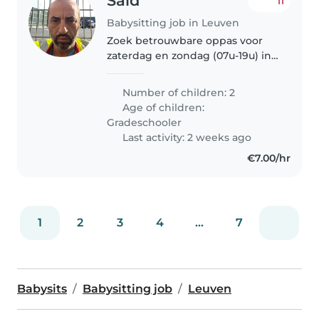
Said
11
Babysitting job in Leuven
Zoek betrouwbare oppas voor
zaterdag en zondag (07u-19u) in
Leuven. Twee kinderen (Nadir &
Unaisa) 8 en 9 jaar Taken:
Number of children: 2
maaltijden, spelen in de
Age of children:
tuin/zwembad, rust bewarend.
Gradeschooler
Last activity: 2 weeks ago
€7.00/hr
1
2
3
4
...
7
Babysits
Babysitting job
Leuven