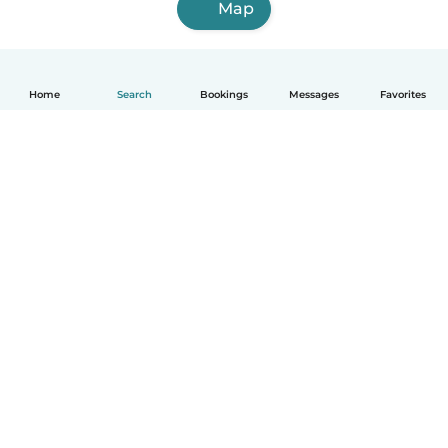
Map
Home
Search
Bookings
Messages
Favorites
English
How it works
Help
Terms & Privacy
Pricing
Company details
Babysits for Work
Community standards