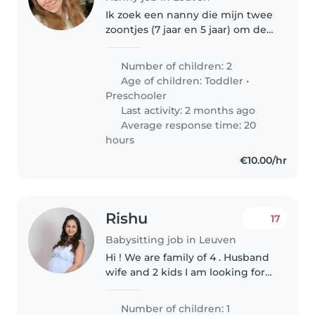
Ik zoek een nanny die mijn twee
zoontjes (7 jaar en 5 jaar) om de
twee weken 2 dagen kan helpen
om van of naar school te gaan
Number of children: 2
halen. Het gaat over donderdag
Age of children:
Toddler
•
en vrijdag. Ik ben een..
Preschooler
Last activity: 2 months ago
Average response time: 20
hours
€10.00/hr
Rishu
17
Babysitting job in Leuven
Hi ! We are family of 4 . Husband
wife and 2 kids I am looking for
helpful person who can give me
help with my younger one. We
Number of children: 1