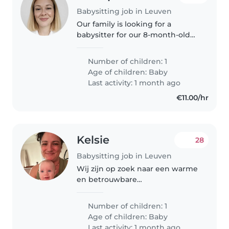
Babysitting job in Leuven
Our family is looking for a
babysitter for our 8-month-old
baby, mainly for the days when
he is sick and unable to attend
Number of children: 1
daycare. I work as a nurse, so my
Age of children:
Baby
work schedule varies from..
Last activity: 1 month ago
€11.00/hr
Kelsie
28
Babysitting job in Leuven
Wij zijn op zoek naar een warme
en betrouwbare
babysitter/nanny voor onze
energieke, spraakzame en
Number of children: 1
speelse baby. Ons gezin
Age of children:
Baby
waardeert een vriendelijke en
Last activity: 1 month ago