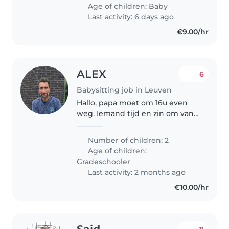
both are full work time parents ,
Age of children:
Baby
so need some one..
Last activity: 6 days ago
€9.00/hr
ALEX
6
Babysitting job in Leuven
Hallo, papa moet om 16u even
weg. Iemand tijd en zin om van
16 tot 18u even bij Luar en Noah
te blijven? Thx, Alex.
Number of children: 2
Age of children:
Gradeschooler
Last activity: 2 months ago
€10.00/hr