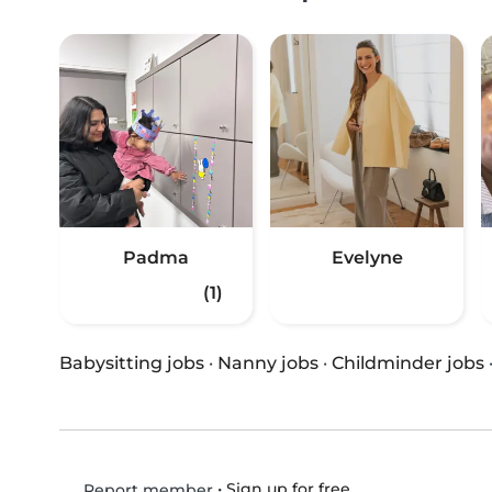
Padma
Evelyne
(1)
Babysitting jobs
·
Nanny jobs
·
Childminder jobs
•
Sign up for free
Report member