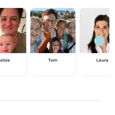
elsie
Tom
Laura