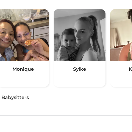
Monique
Sylke
K
·
Babysitters