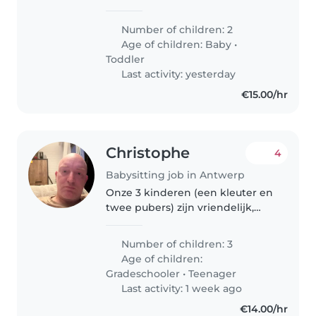
Daarom ben ik op zoek naar een
lieve, betrouwbare en zorgzame
Number of children: 2
oppas die mij kan helpen met
Age of children:
Baby
•
mijn dochters. Ik zoek iemand
Toddler
die leuke..
Last activity: yesterday
€15.00/hr
Christophe
4
Babysitting job in Antwerp
Onze 3 kinderen (een kleuter en
twee pubers) zijn vriendelijk,
spraakzaam en speels geworden.
We zoeken een fijne babysitter
Number of children: 3
die van gezelligheid en
Age of children:
verantwoordelijkheid houdt!
Gradeschooler
•
Teenager
Graag..
Last activity: 1 week ago
€14.00/hr