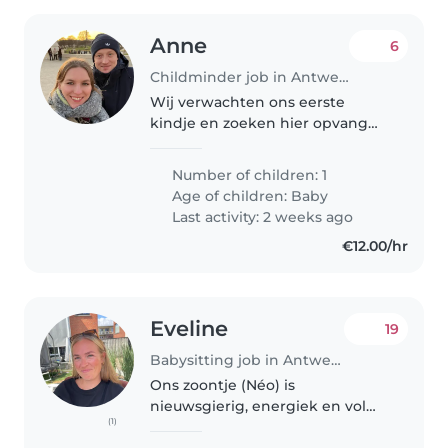
Anne
6
Childminder job in Antwerp
Wij verwachten ons eerste
kindje en zoeken hier opvang
voor.
Number of children: 1
Age of children:
Baby
Last activity: 2 weeks ago
€12.00/hr
Eveline
19
Babysitting job in Antwerp
Ons zoontje (Néo) is
nieuwsgierig, energiek en vol
(1)
spelletjes. Wij zoeken een
attente Babysitter die graag met