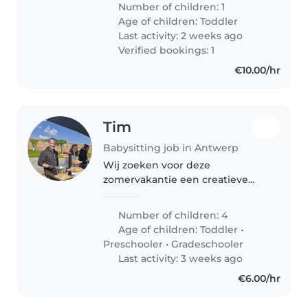
Number of children: 1
huisdieren omgaat. Laat gerust
Age of children:
Toddler
iets weten als je interesse hebt!
Last activity: 2 weeks ago
Verified bookings: 1
€10.00/hr
Tim
Babysitting job in Antwerp
Wij zoeken voor deze
zomervakantie een creatieve
babysitter voor onze vijf
schatten. Speels en energiek
Number of children: 4
gezelschap is welkom! Iemand
Age of children:
Toddler
•
die graag met huisdieren
Preschooler
•
Gradeschooler
omgaat en eenvoudige
Last activity: 3 weeks ago
maaltijden..
€6.00/hr