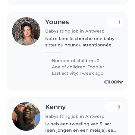
Younes
1
Babysitting job in Antwerp
Notre famille cherche une baby-
sitter ou nounou attentionnée
pour nos deux enfants en bas
âge, pleins de vie et de curiosité.
Number of children: 2
Disponible pour s'occuper d'eux
Age of children:
Toddler
à domicile, avec des tâches..
Last activity: 1 week ago
€11.00/hr
Kenny
8
Babysitting job in Antwerp
Ik heb een tweeling van 5 jaar
(een jongen en een meisje), een