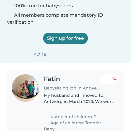
100% free for babysitters
All members complete mandatory ID
verification
Sign up for free
4,7 / 5
Fatin
14
Babysitting job in Antwerp
My husband and I moved to
Antwerp in March 2023. We were
previously living in Dubai. We
have two children, a girl who is 2
Number of children: 2
years old and a baby boy who is
Age of children:
Toddler
•
4 months old. We are looking..
Baby