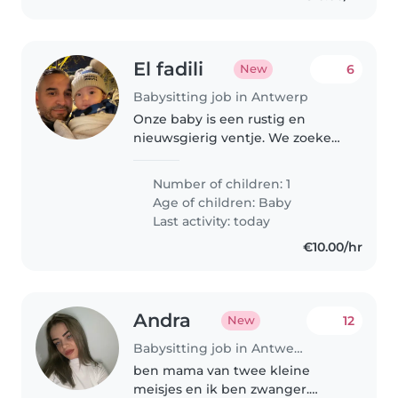
El fadili
6
New
Babysitting job in Antwerp
Onze baby is een rustig en
nieuwsgierig ventje. We zoeken
een betrouwbare en geduldige
Babysitter die van aanraking
Number of children: 1
houdt in de eigen omgeving. Ik
Age of children:
Baby
ben geopereerd aan mijn nier ik
Last activity: today
zoek..
€10.00/hr
Andra
12
New
Babysitting job in Antwerp
ben mama van twee kleine
meisjes en ik ben zwanger.