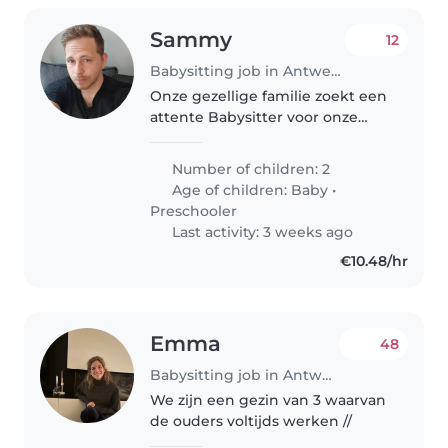
Sammy
12
Babysitting job in Antwerp
Onze gezellige familie zoekt een
attente Babysitter voor onze
twee kids: een baby van 1 jaar en
een speelse dreumes van 3 jaar.
Number of children: 2
Ze zijn vol energie, altijd in voor
Age of children:
Baby
•
een spelletje en..
Preschooler
Last activity: 3 weeks ago
€10.48/hr
Emma
48
Babysitting job in Antwerp
We zijn een gezin van 3 waarvan
de ouders voltijds werken //