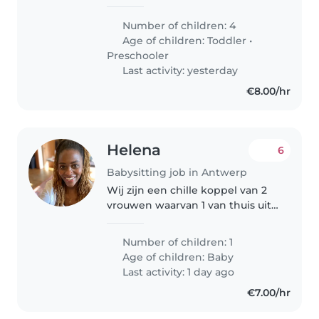
jongen van 4 jaar en een jongen
van 2 jaar. De oudste drie
Number of children: 4
noemen we gekscherend "de
Age of children:
Toddler
•
triplets", omdat ze zo dicht op..
Preschooler
Last activity: yesterday
€8.00/hr
Helena
6
Babysitting job in Antwerp
Wij zijn een chille koppel van 2
vrouwen waarvan 1 van thuis uit
werkt en de ander op
verplaatsing. Wij zoeken een
Number of children: 1
lieve en geduldige babysitter
Age of children:
Baby
voor onze baby van 2 maanden.
Last activity: 1 day ago
Jij..
€7.00/hr