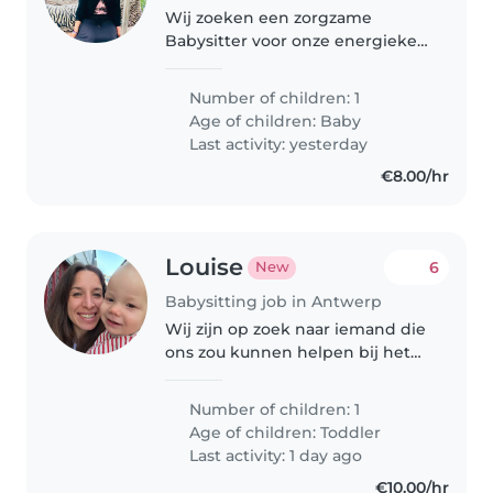
Wij zoeken een zorgzame
Babysitter voor onze energieke
en speelse baby. Ervaring met
baby's is een must, onze baby
Number of children: 1
slaapt moeilijk. Graag bij ons
Age of children:
Baby
thuis. Iemand dat enthousiast is.
Last activity: yesterday
€8.00/hr
Louise
6
New
Babysitting job in Antwerp
Wij zijn op zoek naar iemand die
ons zou kunnen helpen bij het
opvangen van onze kleine Henri,
een 15 maand oude peuter.
Number of children: 1
Omdat we beide laat werken,
Age of children:
Toddler
kunnen we hem niet altijd op
Last activity: 1 day ago
tijd..
€10.00/hr