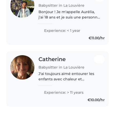
Babysitter in La Louvière
Bonjour ! Je m'appelle Aurélia,
j'ai 18 ans et je suis une personne
sérieuse, calme et responsable.
Même si je n'ai pas encore
Experience: < 1 year
d'expérience professionnelle en
€11.00/hr
babysitting, j'ai l'habitude..
Catherine
Babysitter in La Louvière
J'ai toujours aimé entourer les
enfants avec chaleur et
créativité. Avec 11 ans
d'expérience en garde d'enfants,
Experience: > 11 years
j'accompagne avec passion les
€10.00/hr
bébés, tout-petits, préscolaires
et enfants..