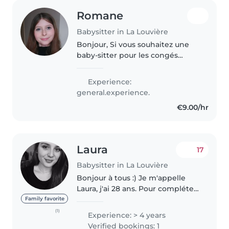
Romane
Babysitter in La Louvière
Bonjour, Si vous souhaitez une
baby-sitter pour les congés
scolaires et les grandes vacances,
qui est créative, gentille,
Experience:
attentive et qui a quand même
general.experience.
de l'autorité, je suis la pour..
€9.00/hr
Laura
17
Babysitter in La Louvière
Bonjour à tous :) Je m'appelle
Laura, j'ai 28 ans. Pour compléter
mon salaire, je vous propose mes
Family favorite
services pour vos petits bouts.
(1)
Experience: > 4 years
Ayant un diplôme d'éducatrice
Verified bookings: 1