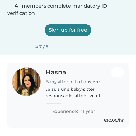
All members complete mandatory ID
verification
Sign up for free
4,7 / 5
Hasna
Babysitter in La Louvière
Je suis une baby-sitter
responsable, attentive et
patiente dans la trentaine. Bien
que je n'aie pas encore
Experience: < 1 year
d'expérience professionnelle, j'ai
€10.00/hr
une formation de niveau Master
et j'adore..