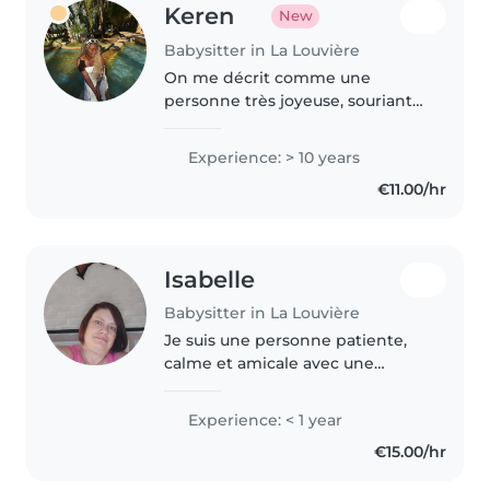
Keren
New
Babysitter in La Louvière
On me décrit comme une
personne très joyeuse, souriante
et solaire. Je travaille avec les
enfants depuis que moi-même
Experience: > 10 years
je suis enfant (babysitting des
€11.00/hr
membres de ma famille). Je
travaille..
Isabelle
Babysitter in La Louvière
Je suis une personne patiente,
calme et amicale avec une
formation achevée. J'ai élevé
mes propres enfants et je suis à
Experience: < 1 year
l'aise avec les bébés, les tout-
€15.00/hr
petits, les enfants d'âge
préscolaire..