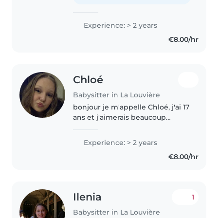
s'amuser. Je m'intéresse au
baby-sitting..
Experience: > 2 years
€8.00/hr
Chloé
Babysitter in La Louvière
bonjour je m'appelle Chloé, j'ai 17
ans et j'aimerais beaucoup
m'occuper de vos enfants. Étant
l'aînée d'une grande famille et
Experience: > 2 years
aillant fait des études
€8.00/hr
d'éducatrice je suis douée avec..
Ilenia
1
Babysitter in La Louvière