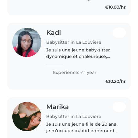
A2 et une formation..
€10.00/hr
Kadi
Babysitter in La Louvière
Je suis une jeune baby-sitter
dynamique et chaleureuse,
idéale pour garder vos enfants.
Je suis actuellement en
Experience: < 1 year
formation pour devenir
€10.20/hr
infirmière, ce qui me donne des
compétences en..
Marika
Babysitter in La Louvière
Je suis une jeune fille de 20 ans ,
je m'occupe quotidiennement
de mon petit frère et cela depuis