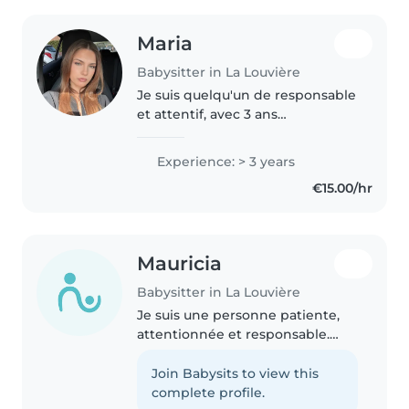
Maria
Babysitter in La Louvière
Je suis quelqu'un de responsable
et attentif, avec 3 ans
d'expérience auprès d'enfants
de tous âges. Je propose des
Experience: > 3 years
activités éducatives et créatives
€15.00/hr
(lecture, musique, dessin) et..
Mauricia
Babysitter in La Louvière
Je suis une personne patiente,
attentionnée et responsable.
J'aime beaucoup m'occuper des
enfants parce que ça me rend
Join Babysits to view this
heureuse de les voir sourire et
complete profile.