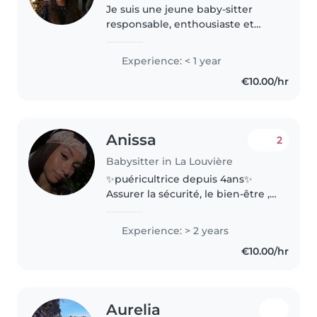
Je suis une jeune baby-sitter
responsable, enthousiaste et
patiente, en formation. Je n'ai
pas encore d'expérience
Experience: < 1 year
professionnelle mais je suis très
€10.00/hr
motivée à m'occuper de vos
enfants...
Anissa
2
Babysitter in La Louvière
✨puéricultrice depuis 4ans✨
Assurer la sécurité, le bien-être ,
l'épanouissement des enfants
pendant l'absence des parents.
Experience: > 2 years
🌸 Mais surtout apporter une
€10.00/hr
sécurité, et relation de
confiance..
Aurelia