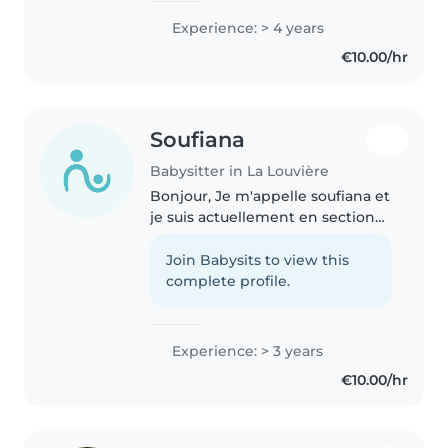
qu'il est petit ayant une maman
Experience: > 4 years
malade je participe aussi au
€10.00/hr
tache ménagère de la..
Soufiana
Babysitter in La Louvière
Bonjour, Je m'appelle soufiana et
je suis actuellement en section
puériculture. Passionnée par le
bien-être des enfants, je propose
Join Babysits to view this
mes services de baby-sitting à La
complete profile.
Louvière et dans..
Experience: > 3 years
€10.00/hr