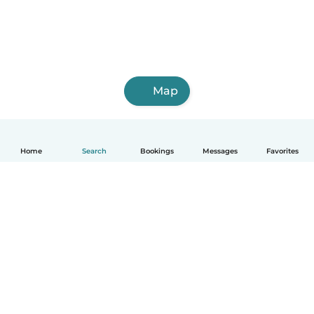
Map
Home
Search
Bookings
Messages
Favorites
English
How it works
Help
Terms & Privacy
Pricing
Company details
Babysits for Work