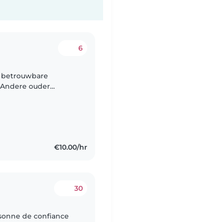
6
n betrouwbare
f Andere ouder
twee levendige
m..
€10.00/hr
30