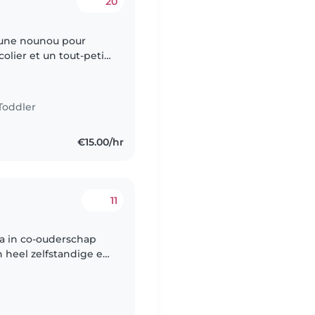
20
 une nounou pour
olier et un tout-petit.
s et créatifs. Nous
Toddler
€15.00/hr
11
a in co-ouderschap
en heel zelfstandige en