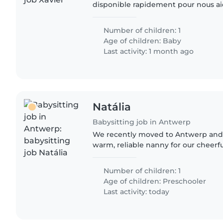
disponible rapidement pour nous ai
Uccle, dès que possible et pendant l
juillet (avec possibilité..
Number of children: 1
Age of children:
Baby
Last activity: 1 month ago
Natália
Babysitting job in Antwerp
We recently moved to Antwerp and a
warm, reliable nanny for our cheerfu
hope to find someone who enjoys pl
spending time outdoors.
Number of children: 1
Age of children:
Preschooler
Last activity: today