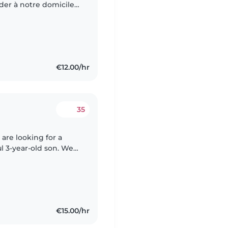
der à notre domicile à
es mois de juin et
€12.00/hr
35
re looking for a
l 3-year-old son. We
aying, reading, and
€15.00/hr