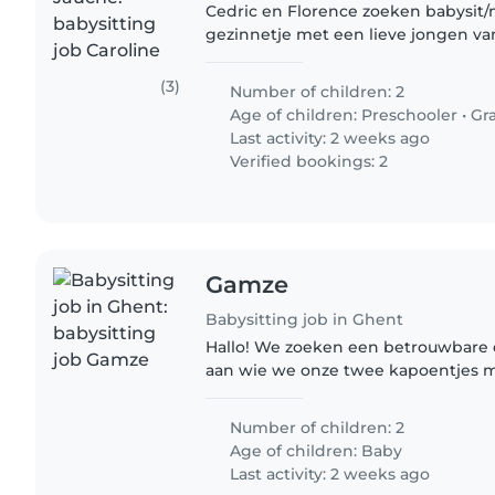
Cedric en Florence zoeken babysit
gezinnetje met een lieve jongen va
zijn we op zoek naar een babysit, 
te evolueren naar kinderoppas..
(3)
Number of children: 2
Age of children:
Preschooler
•
Gr
Last activity: 2 weeks ago
Verified bookings: 2
Gamze
Babysitting job in Ghent
Hallo! We zoeken een betrouwbare 
aan wie we onze twee kapoentjes m
kunnen toevertrouwen. We kijken e
te maken!
Number of children: 2
Age of children:
Baby
Last activity: 2 weeks ago