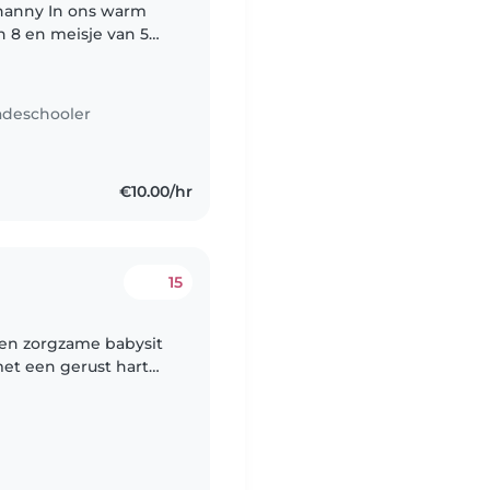
/nanny In ons warm
n 8 en meisje van 5
met mogelijkheid om
adeschooler
€10.00/hr
15
en zorgzame babysit
et een gerust hart
rnaar uit om kennis