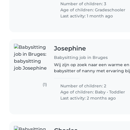
Number of children: 3
Age of children:
Gradeschooler
Last activity: 1 month ago
Josephine
Babysitting job in Bruges
Wij zijn op zoek naar een warme e
babysitter of nanny met ervaring b
baby en peuter. 💛 We hebben een baby van 4 weken en
een peuter van bijna 2 jaar,..
(1)
Number of children: 2
Age of children:
Baby
•
Toddler
Last activity: 2 months ago