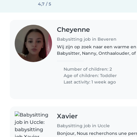
4,7 / 5
Cheyenne
Babysitting job in Beveren
Wij zijn op zoek naar een warme e
Babysitter, Nanny, Onthaalouder, o
(ouders-helpen-ouders) voor onze 
peuters. Ze zijn energiek, spraakzaa
Number of children: 2
Age of children:
Toddler
Last activity: 1 week ago
Xavier
Babysitting job in Uccle
Bonjour, Nous recherchons une personne de confiance