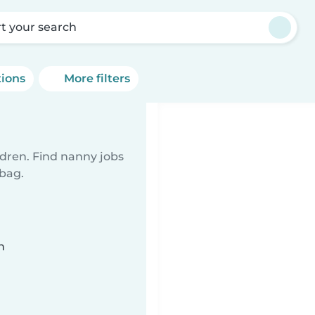
rt your search
tions
More filters
ldren. Find nanny jobs
 bag.
n