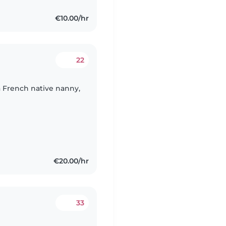
€10.00/hr
22
a French native nanny,
€20.00/hr
33