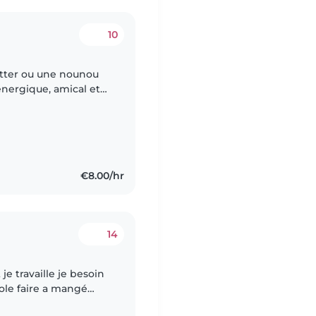
10
itter ou une nounou
énergique, amical et
elqu'un à l'aise avec
€8.00/hr
14
je travaille je besoin
cole faire a mangé