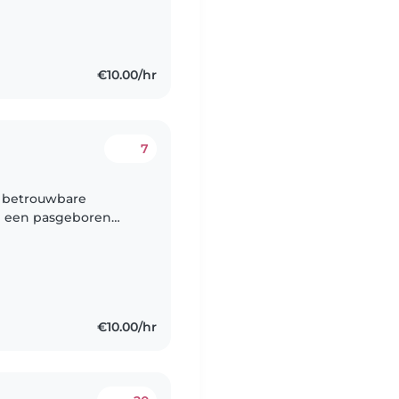
€10.00/hr
7
n betrouwbare
ij een pasgeboren
€10.00/hr