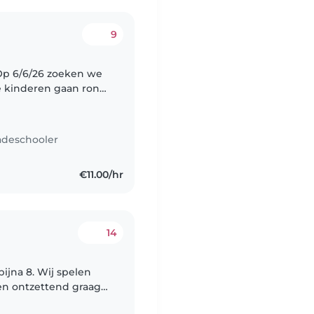
9
 Op 6/6/26 zoeken we
De kinderen gaan rond
adeschooler
€11.00/hr
14
ijna 8. Wij spelen
ken ontzettend graag
ysit voor heel af en