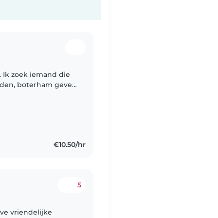
. Ik zoek iemand die
kleden, boterham geven
 dat hij ik Januari
€10.50/hr
5
ve vriendelijke