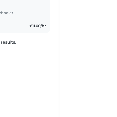
chooler
€11.00/hr
results.