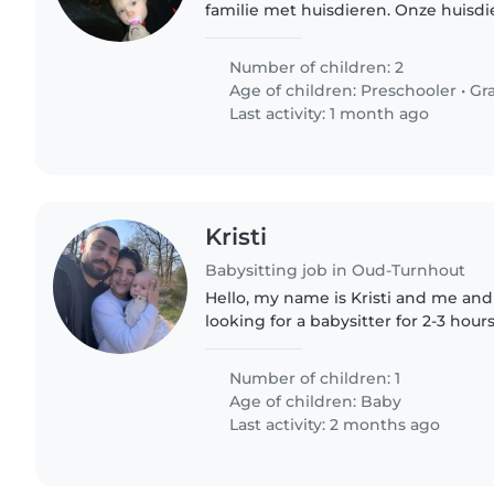
familie met huisdieren. Onze huisd
nodig ook allemaal weg gezet word
Number of children: 2
Age of children:
Preschooler
•
Gr
Last activity: 1 month ago
Kristi
Babysitting job in Oud-Turnhout
Hello, my name is Kristi and me an
looking for a babysitter for 2-3 hour
to 12-13) and the next week from 4 t
because i work..
Number of children: 1
Age of children:
Baby
Last activity: 2 months ago