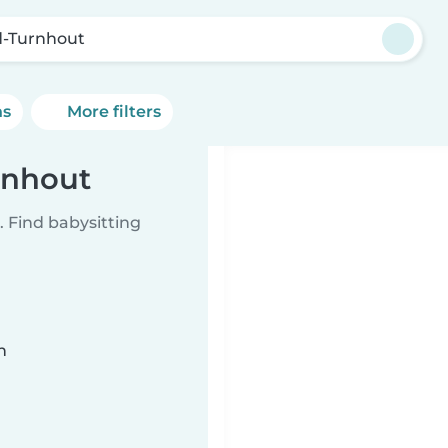
-Turnhout
ns
More filters
rnhout
 Find babysitting
n