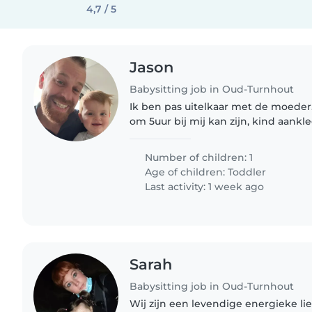
4,7 / 5
Jason
Babysitting job in Oud-Turnhout
Ik ben pas uitelkaar met de moeder
om 5uur bij mij kan zijn, kind aan
en naar de opvang doet dit ook vanaf
naar school..
Number of children: 1
Age of children:
Toddler
Last activity: 1 week ago
Sarah
Babysitting job in Oud-Turnhout
Wij zijn een levendige energieke lie