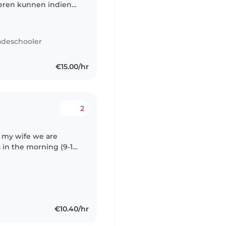
ieren kunnen indien
en.
adeschooler
€15.00/hr
2
d my wife we are
s in the morning (9-10
o 6 in the evening
€10.40/hr