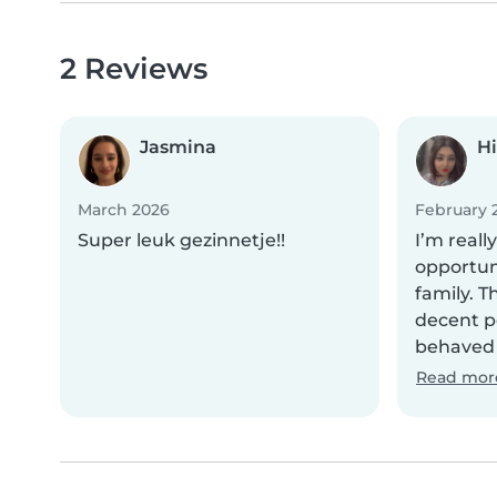
2 Reviews
Jasmina
H
March 2026
February 
Super leuk gezinnetje!!
I’m reall
opportun
family. T
decent p
behaved v
Read mor