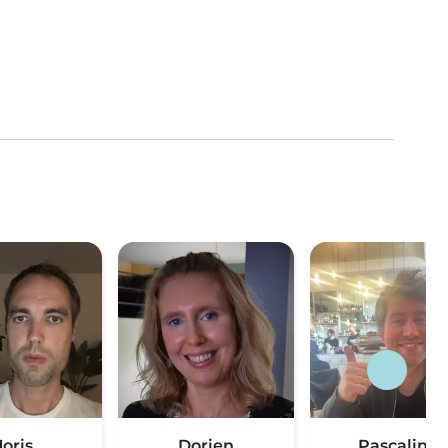
Joris
Dorien
Pascaline