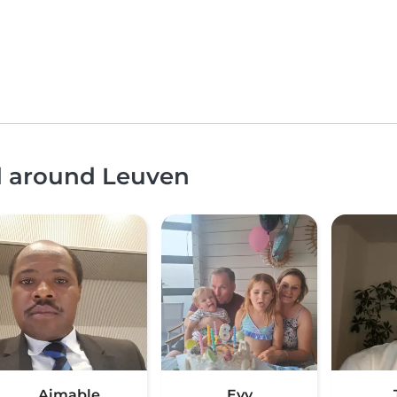
nd around Leuven
Aimable
Evy