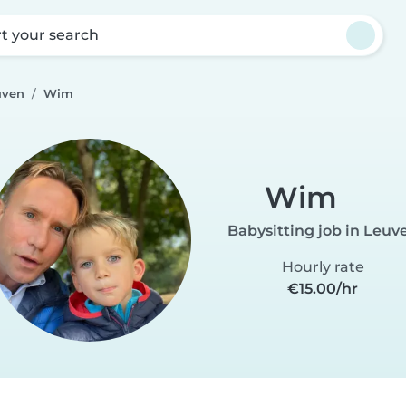
rt your search
uven
Wim
Wim
Babysitting job in Leuv
Hourly rate
€15.00/hr