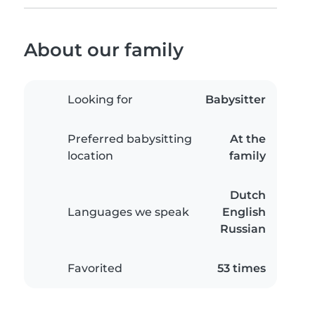
About our family
Looking for
Babysitter
Preferred babysitting
At the
location
family
Dutch
Languages we speak
English
Russian
Favorited
53 times