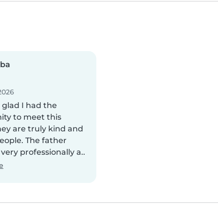
iba
2026
y glad I had the
ity to meet this
hey are truly kind and
eople. The father
ery professionally a..
e