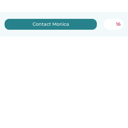
Contact Monica
16
English
How it works
Help
Terms & Privacy
Pricing
Company details
Babysits for Work
Community standards