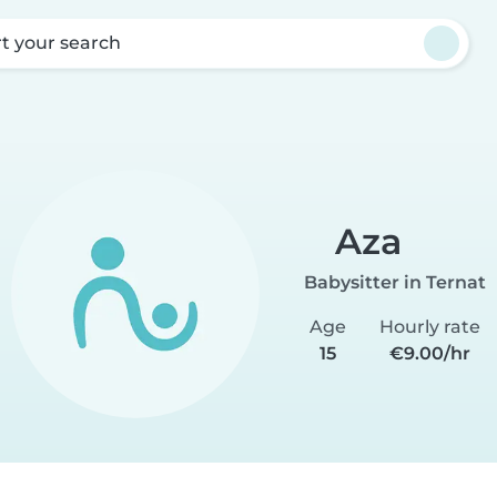
rt your search
Aza
Babysitter in Ternat
Age
Hourly rate
15
€9.00/hr