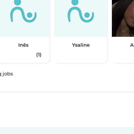
Inês
Ysaline
A
(1)
g jobs