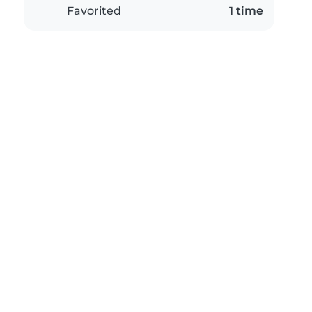
Favorited
1 time