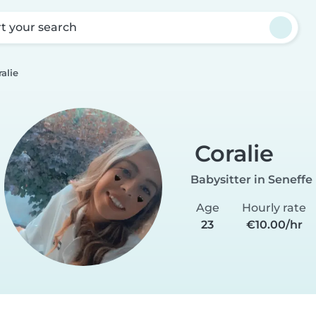
rt your search
ralie
Coralie
Babysitter in Seneffe
Age
Hourly rate
23
€10.00/hr