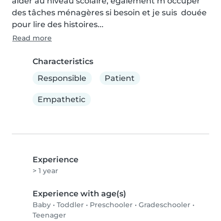
aider au niveau scolaire, également m’occuper 
des tâches ménagères si besoin et je suis  douée 
pour lire des histoires...
Read more
Characteristics
Responsible
Patient
Empathetic
Experience
> 1 year
Experience with age(s)
Baby
•
Toddler
•
Preschooler
•
Gradeschooler
•
Teenager