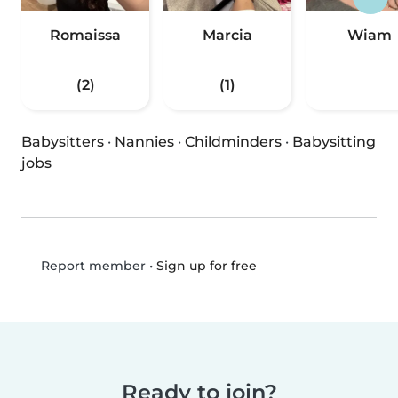
Romaissa
Marcia
Wiam
(2)
(1)
Babysitters
·
Nannies
·
Childminders
·
Babysitting
jobs
•
Sign up for free
Report member
Ready to join?