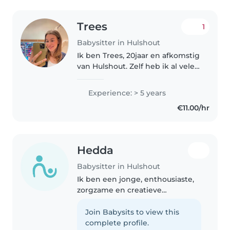
Trees
1
Babysitter in Hulshout
Ik ben Trees, 20jaar en afkomstig
van Hulshout. Zelf heb ik al vele
ervaringen als babysit als ook als
nanny. Wegens dat ik terug ben
Experience: > 5 years
gaan studeren
€11.00/hr
(kleuteronderwijs) ben ik
moeten..
Hedda
Babysitter in Hulshout
Ik ben een jonge, enthousiaste,
zorgzame en creatieve
kinderoppas met een passie
voor het werken met kinderen.
Join Babysits to view this
Ik ben momenteel bezig met
complete profile.