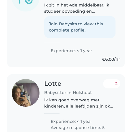
Ik zit in het 4de middelbaar. Ik
studeer opvoeding en
begeleiding en ik zou graag voor
ik stage moet lopen al wat
Join Babysits to view this
ervaring opdoen. Het liefst speel
complete profile.
ik met de kinderen en ben ik er..
Experience: < 1 year
€6.00/hr
Lotte
2
Babysitter in Hulshout
Ik kan goed overweg met
kinderen, alle leeftijden zijn oke
voor mij. Ik kan helpen in het
huishouden en met het
Experience: < 1 year
huiswerk.
Average response time: 5