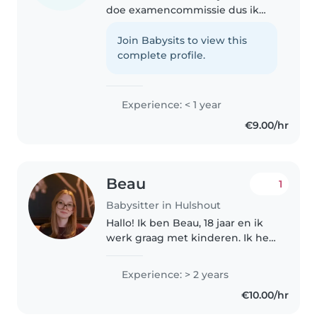
doe examencommissie dus ik
studeer thuis. Ik heb vrij weinig
ervaring met heel jonge
Join Babysits to view this
kinderen, maar heb al een paar
complete profile.
keer gepast op de neefjes van..
Experience: < 1 year
€9.00/hr
Beau
1
Babysitter in Hulshout
Hallo! Ik ben Beau, 18 jaar en ik
werk graag met kinderen. Ik heb
een zus van 14 jaar, een stiefzusje
van 2,5 jaar en een halfzusje van 1
Experience: > 2 years
maand oud. Ik breng veel tijd
€10.00/hr
door met mijn..