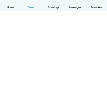
Home
Search
Bookings
Messages
Favorites
English
How it works
Help
Terms & Privacy
Pricing
Company details
Babysits for Work
Community standards
© Babysits B.V.