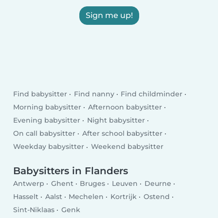
Sign me up!
Find babysitter
Find nanny
Find childminder
Morning babysitter
Afternoon babysitter
Evening babysitter
Night babysitter
On call babysitter
After school babysitter
Weekday babysitter
Weekend babysitter
Babysitters in Flanders
Antwerp
Ghent
Bruges
Leuven
Deurne
Hasselt
Aalst
Mechelen
Kortrijk
Ostend
Sint-Niklaas
Genk