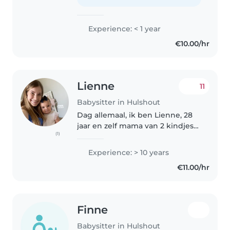
mijn middelbare
schoolopleiding in de richting..
Experience: < 1 year
€10.00/hr
Lienne
11
Babysitter in Hulshout
Dag allemaal, ik ben Lienne, 28
jaar en zelf mama van 2 kindjes
(1)
(4 en 2). Ik babysit al sinds mijn
17de en werk ook als
Experience: > 10 years
kinderbegeleidster in een
€11.00/hr
kinderopvang. ☺️ Bij kindjes zijn
is..
Finne
Babysitter in Hulshout