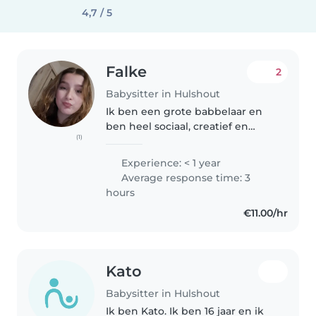
4,7 / 5
Falke
2
Babysitter in Hulshout
Ik ben een grote babbelaar en
ben heel sociaal, creatief en
(1)
actief. Ik doe veel huishoudelijke
taken dus dat is zeker ook geen
Experience: < 1 year
enkel probleem moest dit
Average response time: 3
gevraagt worden. Ik heb ook..
hours
€11.00/hr
Kato
Babysitter in Hulshout
Ik ben Kato. Ik ben 16 jaar en ik