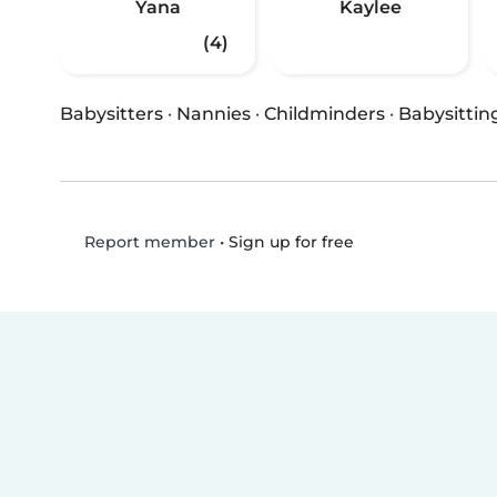
Yana
Kaylee
(4)
Babysitters
·
Nannies
·
Childminders
·
Babysittin
•
Sign up for free
Report member