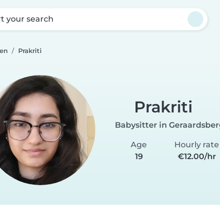
rt your search
gen
Prakriti
Prakriti
Babysitter in Geraardsbe
Age
Hourly rate
19
€12.00/hr