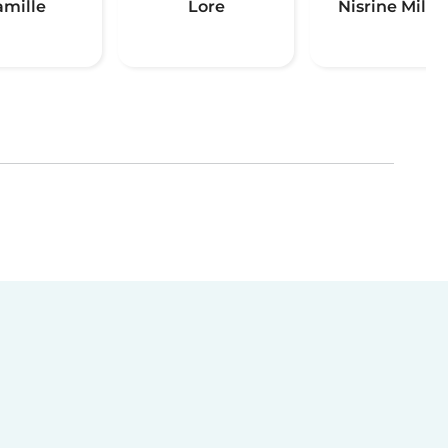
amille
Lore
Nisrine Milo