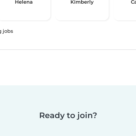
Helena
Kimberly
C
g jobs
Ready to join?