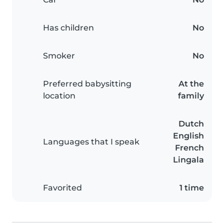
Has children
No
Smoker
No
Preferred babysitting
At the
location
family
Dutch
English
Languages that I speak
French
Lingala
Favorited
1 time