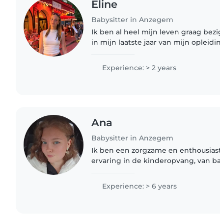
Eline
Babysitter in Anzegem
Ik ben al heel mijn leven graag bezi
in mijn laatste jaar van mijn oplei
Ik heb een brommer rijbewijs. Ik be
zorgzaam en verantwoordelijk...
Experience: > 2 years
Ana
Babysitter in Anzegem
Ik ben een zorgzame en enthousiast
ervaring in de kinderopvang, van bab
ben opgeleid als zorgkundige en h
kinderen met ADHD en..
Experience: > 6 years