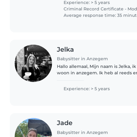
Experience: > 5 years
Criminal Record Certificate - Mod
Average response time: 35 minut
Jelka
Babysitter in Anzegem
Hallo allemaal, Mijn naam is Jelka, ik ben 22 jaar oud en
woon in anzegem. Ik heb al reeds e
met oppassen. Ik sta open voor alle
het meeste..
Experience: > 5 years
Jade
Babysitter in Anzegem