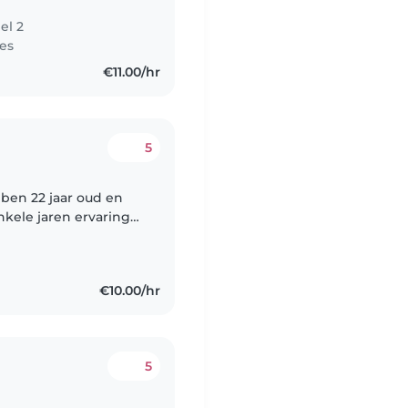
el 2
es
€11.00/hr
5
nkele jaren ervaring
 leeftijden maar heb
€10.00/hr
5