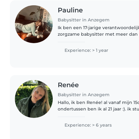
Pauline
Babysitter in Anzegem
Ik ben een 17-jarige verantwoordelij
zorgzame babysitter met meer dan 2
opvang van peuters, baby's, kleuter
Ik heb ervaring..
Experience: > 1 year
Renée
Babysitter in Anzegem
Hallo, ik ben Renée! al vanaf mijn 15
ondertussen ben ik al 21 jaar :). ik 
jonge kind in Gent (ik pendel). In mi
vinden..
Experience: > 6 years