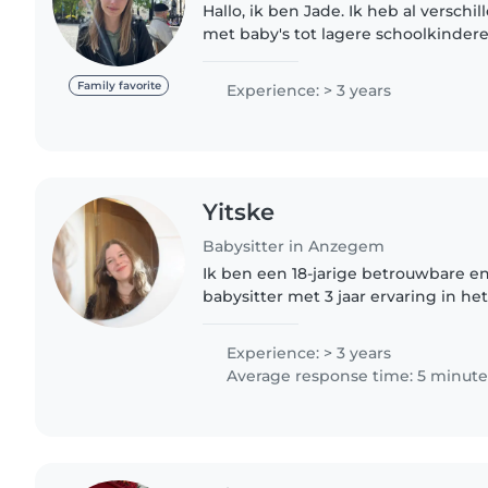
Hallo, ik ben Jade. Ik heb al versch
met baby's tot lagere schoolkinderen.
ben enthousiast en gemotiveerd o
passen. Bij eventuele..
Family favorite
Experience: > 3 years
Yitske
Babysitter in Anzegem
Ik ben een 18-jarige betrouwbare e
babysitter met 3 jaar ervaring in he
kinderen van baby's tot schoolleeftij
zorgzaam en verantwoordelijk,..
Experience: > 3 years
Average response time: 5 minute