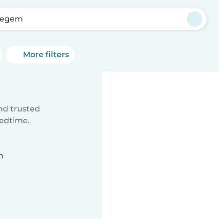
zegem
More filters
ind trusted
bedtime.
n