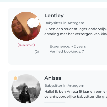
Lentley
Babysitter in Anzegem
Ik ben een student lager onderwijs
ervaring met het verzorgen van kin
leeftijden. Ik spreek Nederlands, E
comfortabel met huisdieren,..
Supersitter
Experience: > 2 years
Verified bookings: 7
(2)
Anissa
Babysitter in Anzegem
Hallo! Ik ben Anissa 19 jaar en een 
verantwoordelijke babysitter die g
omgaat. Ik heb ervaring opgedaan b
speelpleinwerking en tijdens versch