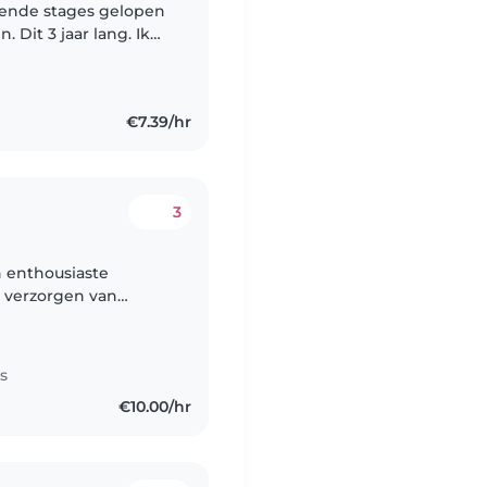
illende stages gelopen
 Dit 3 jaar lang. Ik
m op uw kind te
€7.39/hr
3
n enthousiaste
t verzorgen van
d. Ik ben sportief,
s
€10.00/hr