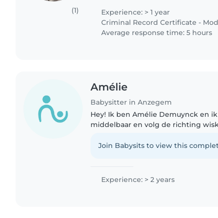
het weer beter in mijn plannen..
(1)
Experience: > 1 year
Criminal Record Certificate - Mod
Average response time: 5 hours
Amélie
Babysitter in Anzegem
Hey! Ik ben Amélie Demuynck en ik z
middelbaar en volg de richting wis
wetenschappen. Mijn hobby's zijn h
heb al wat ervaring met babysitten.
Join Babysits to view this complet
Experience: > 2 years