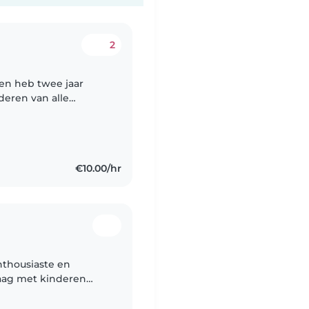
2
 en heb twee jaar
deren van alle
ngels en Frans en ben
€10.00/hr
enthousiaste en
raag met kinderen
ij de
illende..