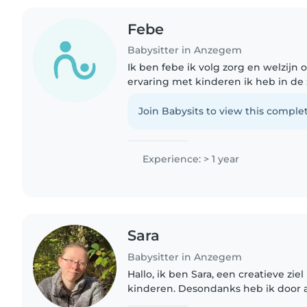
Febe
Babysitter in Anzegem
Ik ben febe ik volg zorg en welzijn o
ervaring met kinderen ik heb in de
gewerkt met kleuters en ben ook do
Join Babysits to view this complet
Experience: > 1 year
Sara
Babysitter in Anzegem
Hallo, ik ben Sara, een creatieve zie
kinderen. Desondanks heb ik door 
toevalligheden nog niet zo vaak fo