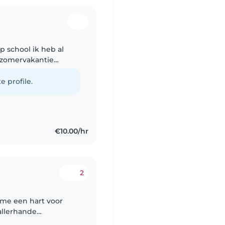
p school ik heb al
 zomervakantie
l er op
e profile.
€10.00/hr
2
l me een hart voor
allerhande
rmeel gebabysit. Nu