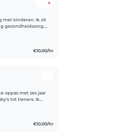
4
g met kinderen. Ik zit
ding gezondheidszorg.
n enthousiast,
€10.00/hr
e oppas met zes jaar
y's tot tieners. Ik
eb ervaring met
€10.00/hr