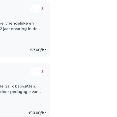
3
ke, vriendelijke en
 jaar ervaring in de
s en schoolkinderen.
€7.00/hr
3
de ga ik babysitten.
studeer pedagogie van
jn vrije tijd kon je me
€10.00/hr