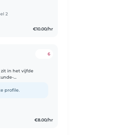
el 2
€10.00/hr
6
it in het vijfde
kunde-
ockey en piano. Ik
.
e profile.
€8.00/hr