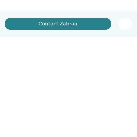
Contact Zahraa
English
How it works
Help
Terms & Privacy
Pricing
Company details
Babysits for Work
Community standards